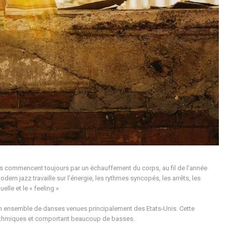
cours commencent toujours par un échauffement du corps, au fil de l’année
ern jazz travaille sur l’énergie, les rythmes syncopés, les arrêts, les
elle et le « feeling »
est un ensemble de danses venues principalement des Etats-Unis. Cette
 rythmiques et comportant beaucoup de basses.