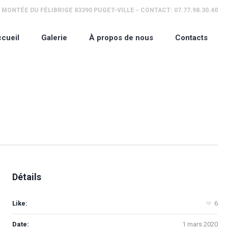
ONTÉE DU FÉLIBRIGE 83390 PUGET-VILLE - CONTACT: 07.77.98.30.40
cueil
Galerie
À propos de nous
Contacts
Détails
Like:
6
Date:
1 mars 2020