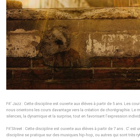
Fit’ Jazz : Cette discipline est ouverte aux élèves à partir de 5 ans. Les 
nous orientons les cours davantage vers la création de chorégraphie. Le mod
silences, la dynamique et la surprise, tout en favorisant l’expression individu
Fit’Street : Cette discipline est ouverte aux élèves à partir de 7 ans . C’ 
discipline se pratique sur des musiques hip-hop, ou autres qui sont très